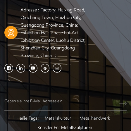
Adresse : Factory: Huixing Road,
Qiuchang Town, Huizhou City,
Guangdong Province, China;
Exhibition Hall: Phase I of Art
Exhibition Center, Luohu District,
Shenzhen City, Guangdong
Province, China ；
Heiße Tags :
Metallskulptur
Metallhandwerk
Künstler Für Metallskulpturen