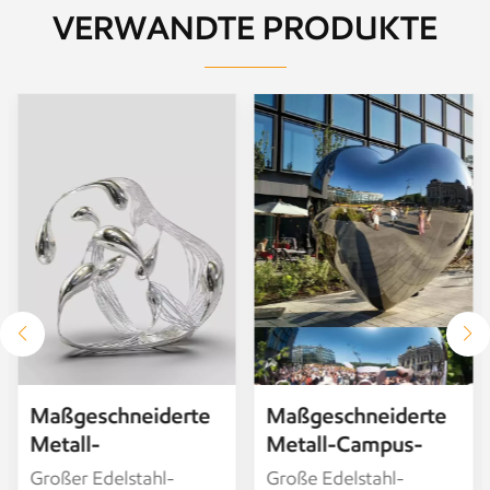
VERWANDTE PRODUKTE
Maßgeschneiderte
Maßgeschneiderte
Metall-Campus-
runde,
Skulptur. Liebes-
kugelförmige und
Große Edelstahl-
Massivholzstäbe,