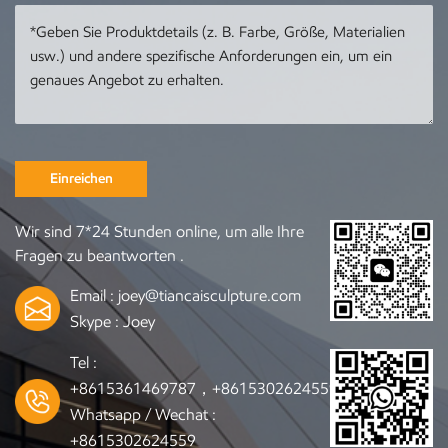
LieferungKontaktieren
Bestellungen auf der
Sie uns, um jede
Grundlage Ihrer Fotos
gewünschte Skulptur zu
oder Zeichnungen
bestellen
annehmenKontaktieren
Sie uns, um jede
gewünschte Skulptur zu
bestellen:
Einreichen
joey@tiancaisculpture.com
ture.com/
Wir sind 7*24 Stunden online, um alle Ihre
Fragen zu beantworten .
Email :
joey@tiancaisculpture.com
Skype :
Joey
Tel :
+8615361469787，+8615302624559
Whatsapp / Wechat :
+8615302624559