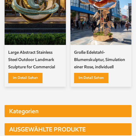
Large Abstract Stainless
Große Edelstahl-
Steel Outdoor Landmark
Blumenskulptur, Simulation
Sculpture for Commercial
einer Rose, individuell
Plaza Art Projects
anpassbar
Im Detail Sehen
Im Detail Sehen
Kategorien
AUSGEWÄHLTE PRODUKTE