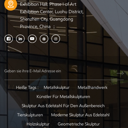
Exhibition Hall: Phase I of Art
Exhibition Center, Luohu District,
Shenzhen City, Guangdong
Province, China ；
Heiße Tags :
Metallskulptur
Metallhandwerk
Künstler Für Metallskulpturen
Skulptur Aus Edelstahl Für Den Außenbereich
Tierskulpturen
Moderne Skulptur Aus Edelstahl
Holzskulptur
Geometrische Skulptur