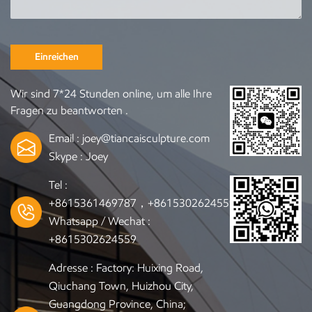
Einreichen
Wir sind 7*24 Stunden online, um alle Ihre
Fragen zu beantworten .
Email :
joey@tiancaisculpture.com
Skype :
Joey
Tel :
+8615361469787，+8615302624559
Whatsapp / Wechat :
+8615302624559
Adresse : Factory: Huixing Road,
Qiuchang Town, Huizhou City,
Guangdong Province, China;