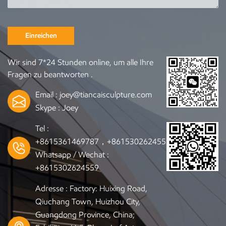
Einreichen
Wir sind 7*24 Stunden online, um alle Ihre
Fragen zu beantworten .
Email :
joey@tiancaisculpture.com
Skype :
Joey
Tel :
+8615361469787，+8615302624559
Whatsapp / Wechat :
+8615302624559
Adresse : Factory: Huixing Road,
Qiuchang Town, Huizhou City,
Guangdong Province, China;