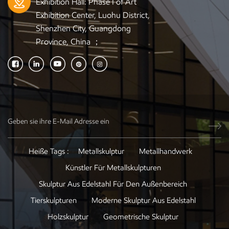
Exhibition Hall: Phase I of Art
Exhibition Center, Luohu District,
Shenzhen City, Guangdong
Province, China ；
Heiße Tags :
Metallskulptur
Metallhandwerk
Künstler Für Metallskulpturen
Skulptur Aus Edelstahl Für Den Außenbereich
Tierskulpturen
Moderne Skulptur Aus Edelstahl
Holzskulptur
Geometrische Skulptur