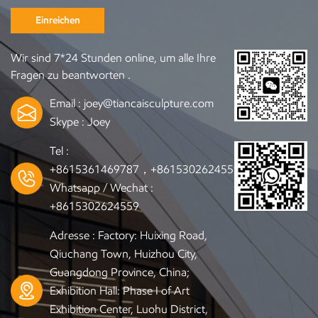
Einreichen
Wir sind 7*24 Stunden online, um alle Ihre
Fragen zu beantworten .
Email :
joey@tiancaisculpture.com
Skype :
Joey
Tel :
+8615361469787，+8615302624559
Whatsapp / Wechat :
+8615302624559
Adresse : Factory: Huixing Road,
Qiuchang Town, Huizhou City,
Guangdong Province, China;
Exhibition Hall: Phase I of Art
Exhibition Center, Luohu District,