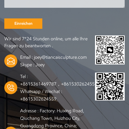
Einreichen
Wir sind 7*24 Stunden online, um alle Ihre
Fragen zu beantworten .
Email :
joey@tiancaisculpture.com
Skype :
Joey
Tel :
+8615361469787，+8615302624559
Whatsapp / Wechat :
+8615302624559
Adresse : Factory: Huixing Road,
Qiuchang Town, Huizhou City,
Guangdong Province, China;