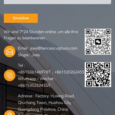
Einreichen
Wir sind 7*24 Stunden online, um alle Ihre
Fragen zu beantworten .
Email :
joey@tiancaisculpture.com
Skype :
Joey
Tel :
+8615361469787，+8615302624559
Whatsapp / Wechat :
+8615302624559
Adresse : Factory: Huixing Road,
Qiuchang Town, Huizhou City,
Guangdong Province, China;