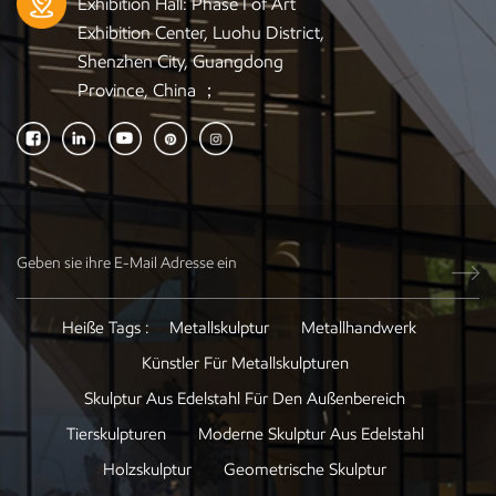
Exhibition Hall: Phase I of Art
Exhibition Center, Luohu District,
Shenzhen City, Guangdong
Province, China ；
Heiße Tags :
Metallskulptur
Metallhandwerk
Künstler Für Metallskulpturen
Skulptur Aus Edelstahl Für Den Außenbereich
Tierskulpturen
Moderne Skulptur Aus Edelstahl
Holzskulptur
Geometrische Skulptur