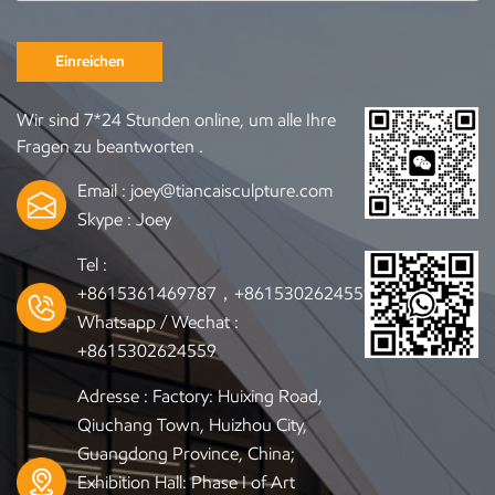
Einreichen
Wir sind 7*24 Stunden online, um alle Ihre
Fragen zu beantworten .
Email :
joey@tiancaisculpture.com
Skype :
Joey
Tel :
+8615361469787，+8615302624559
Whatsapp / Wechat :
+8615302624559
Adresse : Factory: Huixing Road,
Qiuchang Town, Huizhou City,
Guangdong Province, China;
Exhibition Hall: Phase I of Art