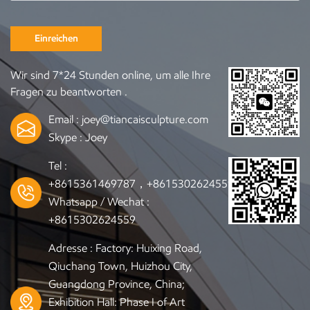
Einreichen
Wir sind 7*24 Stunden online, um alle Ihre
Fragen zu beantworten .
Email :
joey@tiancaisculpture.com
Skype :
Joey
Tel :
+8615361469787，+8615302624559
Whatsapp / Wechat :
+8615302624559
Adresse : Factory: Huixing Road,
Qiuchang Town, Huizhou City,
Guangdong Province, China;
Exhibition Hall: Phase I of Art