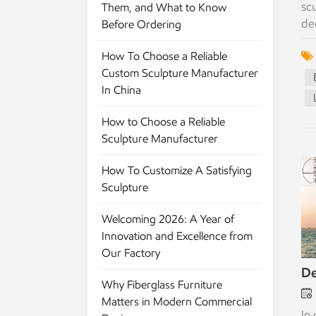
sc
Them, and What to Know
de
Before Ordering
cu
How To Choose a Reliable
st
Custom Sculpture Manufacturer
pr
In China
pr
an
How to Choose a Reliable
Re
Sculpture Manufacturer
hi
an
How To Customize A Satisfying
he
Sculpture
up
(g
Welcoming 2026: A Year of
De
Innovation and Excellence from
re
Our Factory
gr
De
Fo
Why Fiberglass Furniture
Su
Matters in Modern Commercial
Co
In