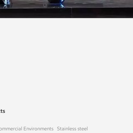
cts
Commercial Environments Stainless steel