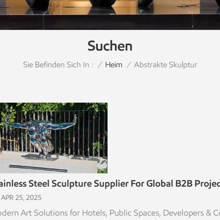
Suchen
Sie Befinden Sich In :
Abstrakte Skulptur
/
Heim
/
ainless Steel Sculpture Supplier For Global B2B Proje
APR 25, 2025
dern Art Solutions for Hotels, Public Spaces, Developers & 