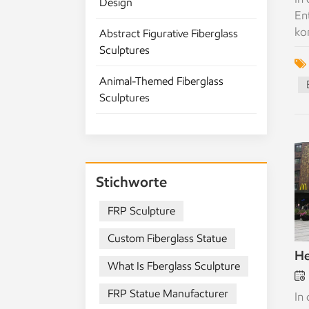
Design
st
En
en
ko
Abstract Figurative Fiberglass
Do
ei
Sculptures
di
Ex
24
Animal-Themed Fiberglass
zu
Sculptures
be
tr
ch
ih
üb
Stichworte
ga
Ku
FRP Sculpture
ei
ei
Custom Fiberglass Statue
Si
He
Ha
What Is Fberglass Sculpture
ku
FRP Statue Manufacturer
Un
In