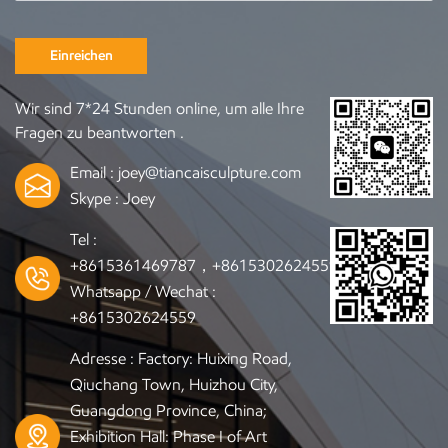
Einreichen
Wir sind 7*24 Stunden online, um alle Ihre
Fragen zu beantworten .
Email :
joey@tiancaisculpture.com
Skype :
Joey
Tel :
+8615361469787，+8615302624559
Whatsapp / Wechat :
+8615302624559
Adresse : Factory: Huixing Road,
Qiuchang Town, Huizhou City,
Guangdong Province, China;
Exhibition Hall: Phase I of Art