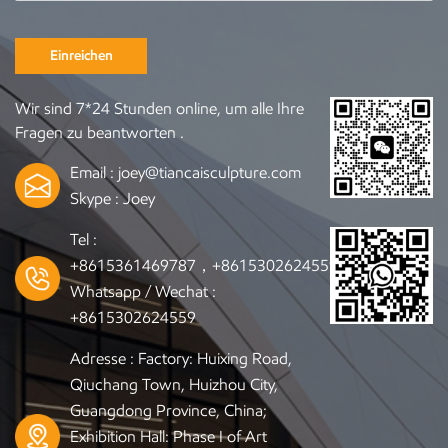
Einreichen
Wir sind 7*24 Stunden online, um alle Ihre
Fragen zu beantworten .
Email :
joey@tiancaisculpture.com
Skype :
Joey
Tel :
+8615361469787，+8615302624559
Whatsapp / Wechat :
+8615302624559
Adresse : Factory: Huixing Road,
Qiuchang Town, Huizhou City,
Guangdong Province, China;
Exhibition Hall: Phase I of Art