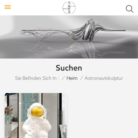
Suchen
Sie Befinden Sich In :
/
Heim
/
Astronautskulptur