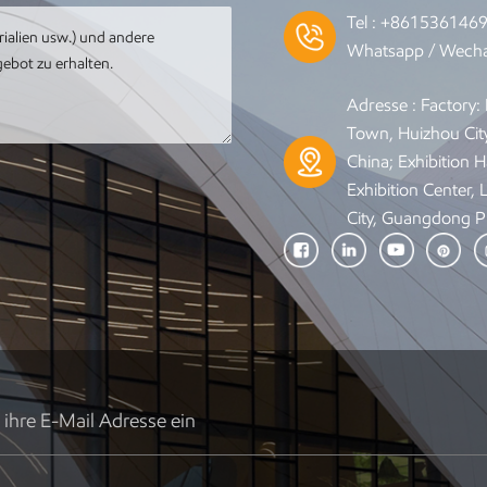
Tel :
+861536146
Whatsapp / Wecha
Adresse : Factory
Town, Huizhou Cit
China; Exhibition Ha
Exhibition Center,
City, Guangdong P