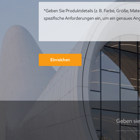
mit Meereswal-
Kunstwerk
Kundenspezifische
Metall-Edelstahl-
Tier-Metall-Pfau-
Skulptur
Einreichen
Runde
Gebäudeskulptur
aus Metall,
Gartenlandschaft,
Skulptur,
Kunstinstallation