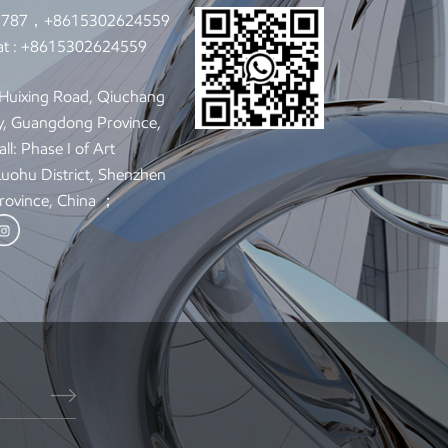
9787，+8615302624559
t :
+8615302624559
: Huixing Road, Qiuchang
y, Guangdong Province,
ll: Phase I of Art
 Luohu District, Shenzhen
rovince, China ；