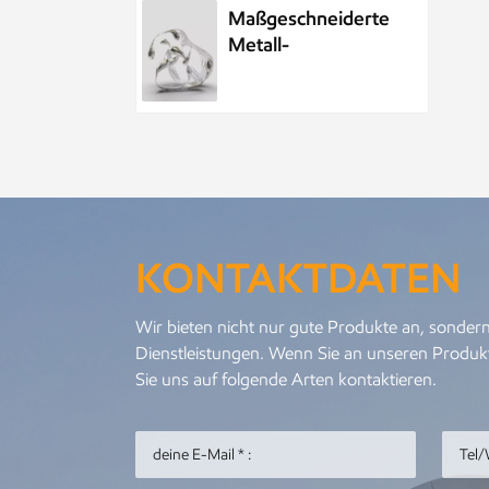
Maßgeschneiderte
Metall-
Wasserelement-
Wassertropfenskulptur
aus Edelstahl
Maßgeschneiderte
öffentliche
Skulptur aus
Metall und
KONTAKTDATEN
Edelstahl im Park,
Nachtszenenskulptur
Kundenspezifisches
Wir bieten nicht nur gute Produkte an, sondern
Meeresleben-
Dienstleistungen. Wenn Sie an unseren Produkt
Abstraktes
Sie uns auf folgende Arten kontaktieren.
Goldfisch-
Kunstwerk aus
Metall und
Personalisierter
Edelstahl
Metallanhänger