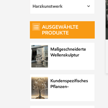
Harzkunstwerk
AUSGEWÄHLTE
PRODUKTE
Maßgeschneiderte
Wellenskulptur
aus Metall und
Edelstahl
Kundenspezifisches
Pflanzen-
Metallbaum-
Kunstwerk aus
Edelstahl