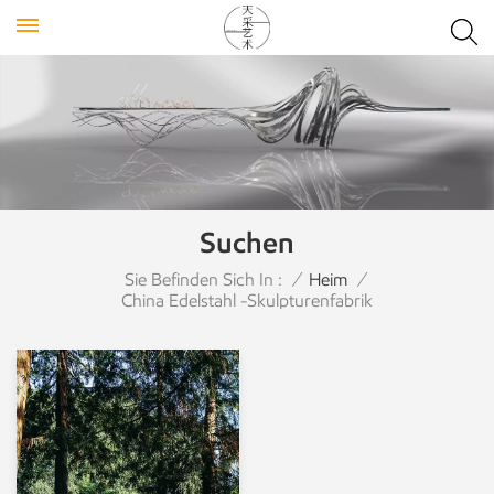
Suchen
Sie Befinden Sich In :
/
Heim
/
China Edelstahl -Skulpturenfabrik