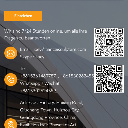
Einreichen
Wir sind 7*24 Stunden online, um alle Ihre
Fragen zu beantworten .
Email :
joey@tiancaisculpture.com
Skype :
Joey
Tel :
+8615361469787，+8615302624559
Whatsapp / Wechat :
+8615302624559
Adresse : Factory: Huixing Road,
Qiuchang Town, Huizhou City,
Guangdong Province, China;
Exhibition Hall: Phase I of Art