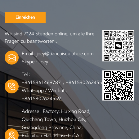
Einreichen
Wir sind 7*24 Stunden online, um alle Ihre
Fragen zu beantworten .
Email :
joey@tiancaisculpture.com
Skype :
Joey
Tel :
+8615361469787，+8615302624559
Whatsapp / Wechat :
+8615302624559
Adresse : Factory: Huixing Road,
Qiuchang Town, Huizhou City,
Guangdong Province, China;
Exhibition Hall: Phase I of Art