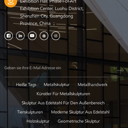
Exhibition Hall: Phase I of Art
Exhibition Center, Luohu District,
Shenzhen City, Guangdong
Province, China ；
Heiße Tags :
Metallskulptur
Metallhandwerk
Künstler Für Metallskulpturen
Skulptur Aus Edelstahl Für Den Außenbereich
Tierskulpturen
Moderne Skulptur Aus Edelstahl
Holzskulptur
Geometrische Skulptur