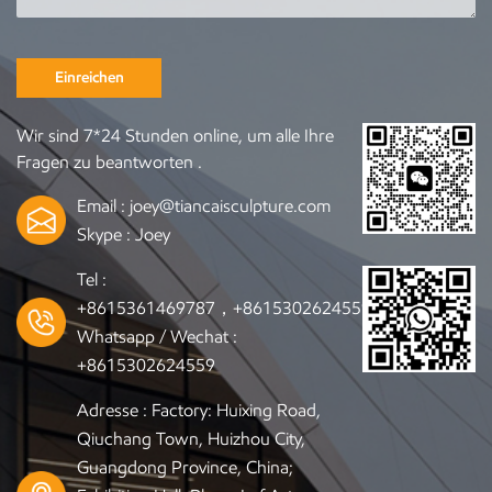
Einreichen
Wir sind 7*24 Stunden online, um alle Ihre
Fragen zu beantworten .
Email :
joey@tiancaisculpture.com
Skype :
Joey
Tel :
+8615361469787，+8615302624559
Whatsapp / Wechat :
+8615302624559
Adresse : Factory: Huixing Road,
Qiuchang Town, Huizhou City,
Guangdong Province, China;