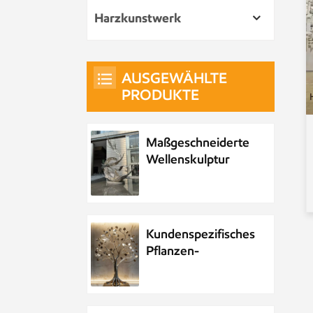
Harzkunstwerk
AUSGEWÄHLTE
PRODUKTE
Maßgeschneiderte
Wellenskulptur
aus Metall und
Edelstahl
Kundenspezifisches
Pflanzen-
Metallbaum-
Kunstwerk aus
Edelstahl