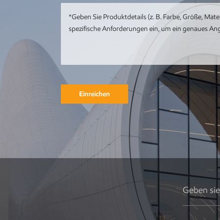
mit Meereswal-
Kunstwerk
Kundenspezifische
Metall-Edelstahl-
Tier-Metall-Pfau-
Skulptur
Einreichen
Runde
Gebäudeskulptur
aus Metall,
Gartenlandschaft,
Skulptur,
Kunstinstallation