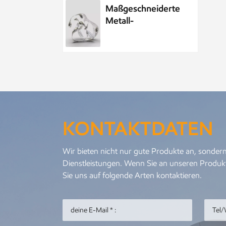
Maßgeschneiderte
Metall-
Wasserelement-
Wassertropfenskulptur
aus Edelstahl
Maßgeschneiderte
öffentliche
Skulptur aus
Metall und
KONTAKTDATEN
Edelstahl im Park,
Nachtszenenskulptur
Kundenspezifisches
Wir bieten nicht nur gute Produkte an, sondern
Meeresleben-
Dienstleistungen. Wenn Sie an unseren Produkt
Abstraktes
Sie uns auf folgende Arten kontaktieren.
Goldfisch-
Kunstwerk aus
Metall und
Personalisierter
Edelstahl
Metallanhänger