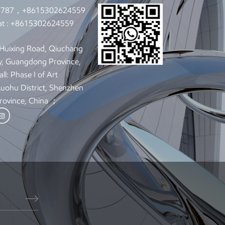
9787，+8615302624559
t :
+8615302624559
: Huixing Road, Qiuchang
y, Guangdong Province,
ll: Phase I of Art
 Luohu District, Shenzhen
rovince, China ；