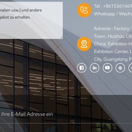
Tel :
+861536146
Whatsapp / Wecha
Adresse : Factory
Town, Huizhou Cit
China; Exhibition Ha
Exhibition Center,
City, Guangdong P