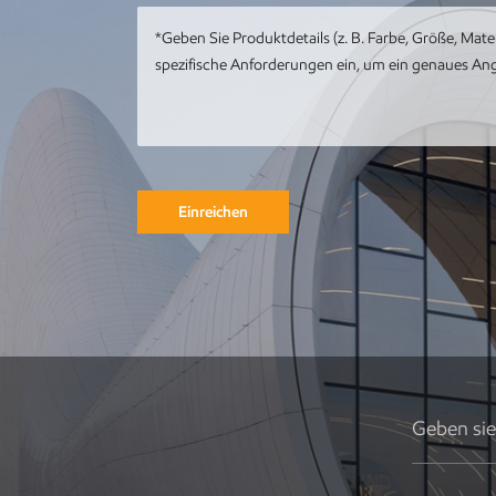
mit Meereswal-
Kunstwerk
Kundenspezifische
Metall-Edelstahl-
Tier-Metall-Pfau-
Skulptur
Einreichen
Runde
Gebäudeskulptur
aus Metall,
Gartenlandschaft,
Skulptur,
Kunstinstallation