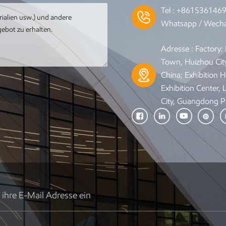
Tel :
+861536146
Whatsapp / Wecha
Adresse : Factory
Town, Huizhou Cit
China; Exhibition Ha
Exhibition Center,
City, Guangdong P