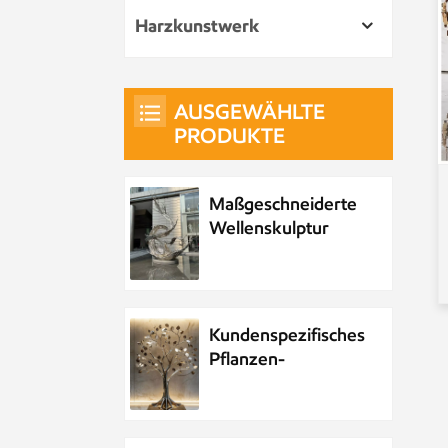
Harzkunstwerk
AUSGEWÄHLTE
PRODUKTE
Maßgeschneiderte
Wellenskulptur
aus Metall und
Edelstahl
Kundenspezifisches
Pflanzen-
Metallbaum-
Kunstwerk aus
Edelstahl