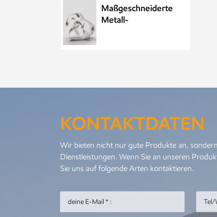
Maßgeschneiderte
Metall-
Wasserelement-
Wassertropfenskulptur
aus Edelstahl
Maßgeschneiderte
öffentliche
Skulptur aus
Metall und
KONTAKTDATEN
Edelstahl im Park,
Nachtszenenskulptur
Kundenspezifisches
Wir bieten nicht nur gute Produkte an, sondern
Meeresleben-
Dienstleistungen. Wenn Sie an unseren Produkt
Abstraktes
Sie uns auf folgende Arten kontaktieren.
Goldfisch-
Kunstwerk aus
Metall und
Personalisierter
Edelstahl
Metallanhänger