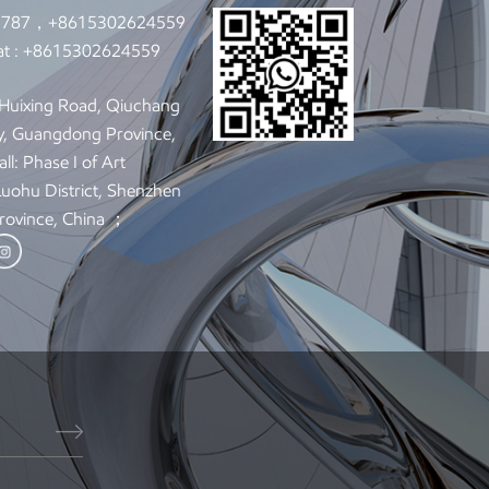
9787，+8615302624559
t :
+8615302624559
: Huixing Road, Qiuchang
y, Guangdong Province,
ll: Phase I of Art
 Luohu District, Shenzhen
rovince, China ；