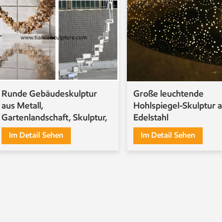
Runde Gebäudeskulptur
Große leuchtende
aus Metall,
Hohlspiegel-Skulptur 
Gartenlandschaft, Skulptur,
Edelstahl
Kunstinstallation
Im Detail Sehen
Im Detail Sehen