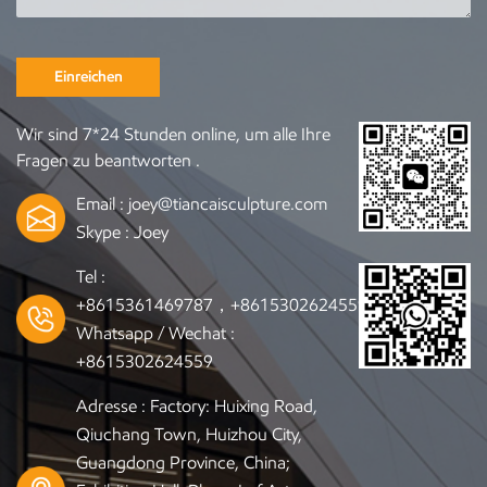
Einreichen
Wir sind 7*24 Stunden online, um alle Ihre
Fragen zu beantworten .
Email :
joey@tiancaisculpture.com
Skype :
Joey
Tel :
+8615361469787，+8615302624559
Whatsapp / Wechat :
+8615302624559
Adresse : Factory: Huixing Road,
Qiuchang Town, Huizhou City,
Guangdong Province, China;