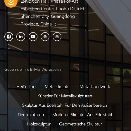
Exhibition Hall: Phase I of Art
Exhibition Center, Luohu District,
Shenzhen City, Guangdong
Province, China ；
Heiße Tags :
Metallskulptur
Metallhandwerk
Künstler Für Metallskulpturen
Skulptur Aus Edelstahl Für Den Außenbereich
Tierskulpturen
Moderne Skulptur Aus Edelstahl
Holzskulptur
Geometrische Skulptur