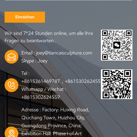
Einreichen
Wir sind 7*24 Stunden online, um alle Ihre
Fragen zu beantworten .
Email :
joey@tiancaisculpture.com
Skype :
Joey
Tel :
+8615361469787，+8615302624559
Whatsapp / Wechat :
+8615302624559
Adresse : Factory: Huixing Road,
Qiuchang Town, Huizhou City,
Guangdong Province, China;
Exhibition Hall: Phase I of Art