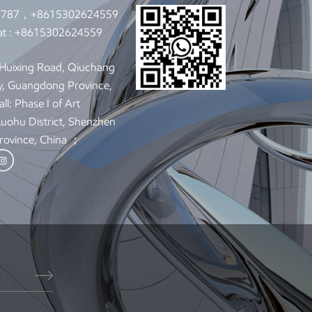
9787，+8615302624559
t :
+8615302624559
: Huixing Road, Qiuchang
y, Guangdong Province,
ll: Phase I of Art
 Luohu District, Shenzhen
rovince, China ；