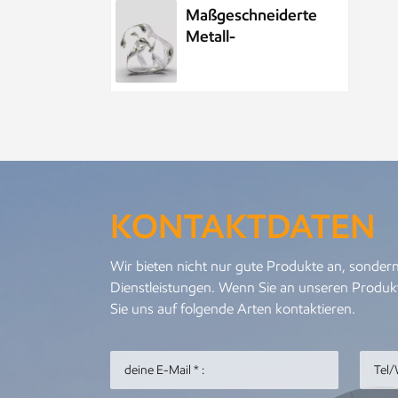
Maßgeschneiderte
Metall-
Wasserelement-
Wassertropfenskulptur
aus Edelstahl
Maßgeschneiderte
öffentliche
Skulptur aus
Metall und
KONTAKTDATEN
Edelstahl im Park,
Nachtszenenskulptur
Kundenspezifisches
Wir bieten nicht nur gute Produkte an, sondern
Meeresleben-
Dienstleistungen. Wenn Sie an unseren Produkt
Abstraktes
Sie uns auf folgende Arten kontaktieren.
Goldfisch-
Kunstwerk aus
Metall und
Personalisierter
Edelstahl
Metallanhänger