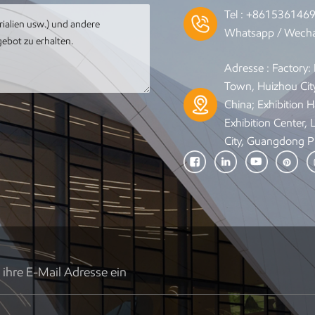
Tel :
+861536146
Whatsapp / Wecha
Adresse : Factory
Town, Huizhou Cit
China; Exhibition Ha
Exhibition Center,
City, Guangdong P