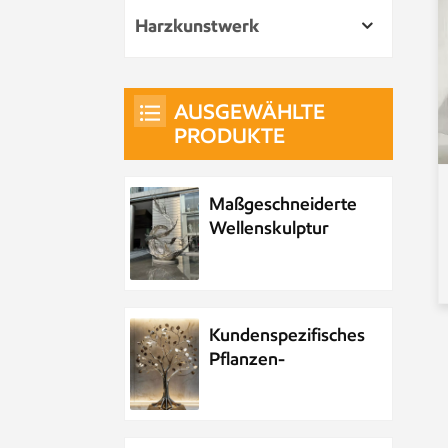
Harzkunstwerk
AUSGEWÄHLTE
PRODUKTE
Maßgeschneiderte
Wellenskulptur
aus Metall und
Edelstahl
Kundenspezifisches
Pflanzen-
Metallbaum-
Kunstwerk aus
Edelstahl