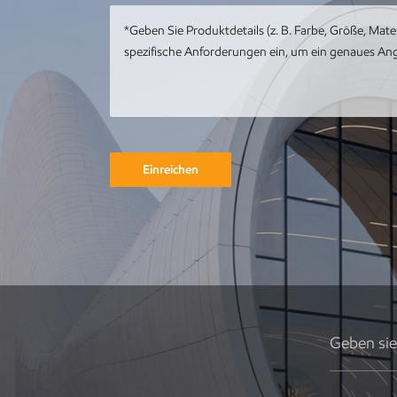
mit Meereswal-
Kunstwerk
Kundenspezifische
Metall-Edelstahl-
Tier-Metall-Pfau-
Skulptur
Einreichen
Runde
Gebäudeskulptur
aus Metall,
Gartenlandschaft,
Skulptur,
Kunstinstallation