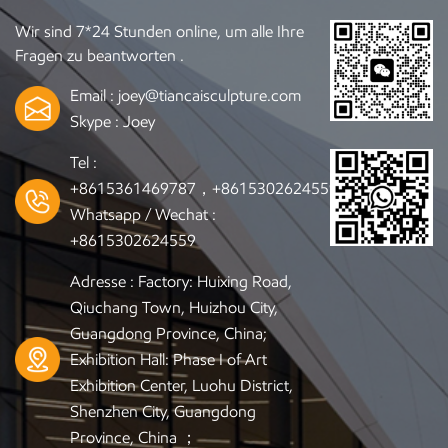
Wir sind 7*24 Stunden online, um alle Ihre
Fragen zu beantworten .
Email :
joey@tiancaisculpture.com
Skype :
Joey
Tel :
+8615361469787，+8615302624559
Whatsapp / Wechat :
+8615302624559
Adresse : Factory: Huixing Road,
Qiuchang Town, Huizhou City,
Guangdong Province, China;
Exhibition Hall: Phase I of Art
Exhibition Center, Luohu District,
Shenzhen City, Guangdong
Province, China ；