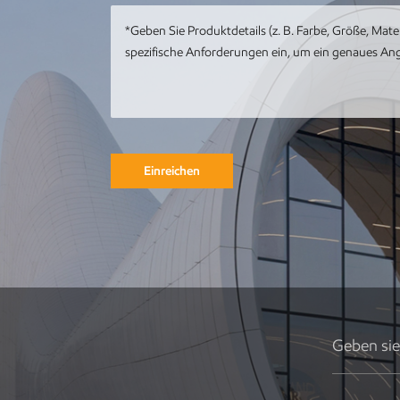
mit Meereswal-
Kunstwerk
Kundenspezifische
Metall-Edelstahl-
Tier-Metall-Pfau-
Skulptur
Einreichen
Runde
Gebäudeskulptur
aus Metall,
Gartenlandschaft,
Skulptur,
Kunstinstallation