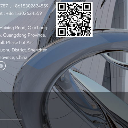
9787，+8615302624559
t :
+8615302624559
: Huixing Road, Qiuchang
y, Guangdong Province,
ll: Phase I of Art
 Luohu District, Shenzhen
rovince, China ；