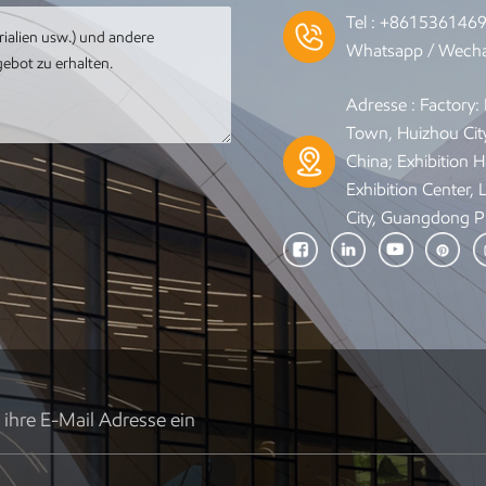
Tel :
+861536146
Whatsapp / Wecha
Adresse : Factory
Town, Huizhou Cit
China; Exhibition Ha
Exhibition Center,
City, Guangdong P