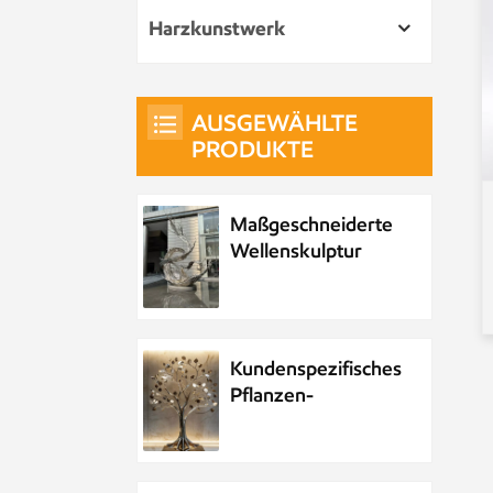
Harzkunstwerk
AUSGEWÄHLTE
PRODUKTE
Maßgeschneiderte
Wellenskulptur
aus Metall und
Edelstahl
Kundenspezifisches
Pflanzen-
Metallbaum-
Kunstwerk aus
Edelstahl