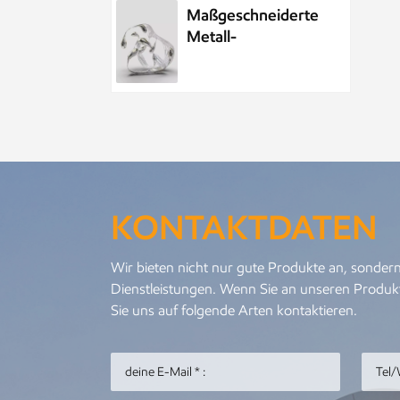
Maßgeschneiderte
Metall-
Wasserelement-
Wassertropfenskulptur
aus Edelstahl
Maßgeschneiderte
öffentliche
Skulptur aus
Metall und
KONTAKTDATEN
Edelstahl im Park,
Nachtszenenskulptur
Kundenspezifisches
Wir bieten nicht nur gute Produkte an, sondern
Meeresleben-
Dienstleistungen. Wenn Sie an unseren Produkt
Abstraktes
Sie uns auf folgende Arten kontaktieren.
Goldfisch-
Kunstwerk aus
Metall und
Personalisierter
Edelstahl
Metallanhänger