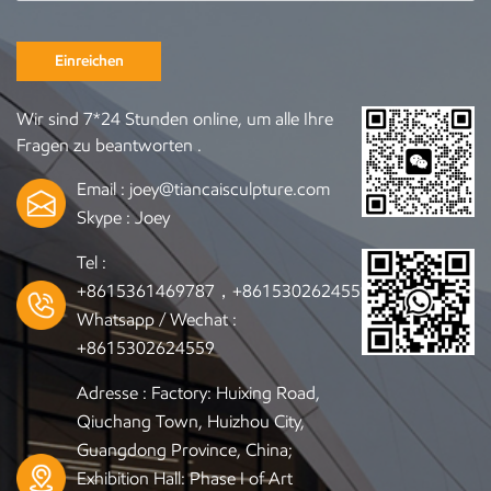
Einreichen
Wir sind 7*24 Stunden online, um alle Ihre
Fragen zu beantworten .
Email :
joey@tiancaisculpture.com
Skype :
Joey
Tel :
+8615361469787，+8615302624559
Whatsapp / Wechat :
+8615302624559
Adresse : Factory: Huixing Road,
Qiuchang Town, Huizhou City,
Guangdong Province, China;
Exhibition Hall: Phase I of Art