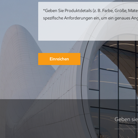
mit Meereswal-
Kunstwerk
Kundenspezifische
Metall-Edelstahl-
Tier-Metall-Pfau-
Skulptur
Einreichen
Runde
Gebäudeskulptur
aus Metall,
Gartenlandschaft,
Skulptur,
Kunstinstallation