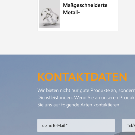
Maßgeschneiderte
Metall-
Wasserelement-
Wassertropfenskulptur
aus Edelstahl
Maßgeschneiderte
öffentliche
Skulptur aus
Metall und
KONTAKTDATEN
Edelstahl im Park,
Nachtszenenskulptur
Kundenspezifisches
Wir bieten nicht nur gute Produkte an, sondern
Meeresleben-
Dienstleistungen. Wenn Sie an unseren Produkt
Abstraktes
Sie uns auf folgende Arten kontaktieren.
Goldfisch-
Kunstwerk aus
Metall und
Personalisierter
Edelstahl
Metallanhänger