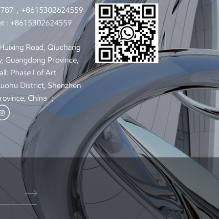
9787，+8615302624559
t :
+8615302624559
: Huixing Road, Qiuchang
y, Guangdong Province,
ll: Phase I of Art
 Luohu District, Shenzhen
rovince, China ；