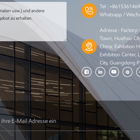
Tel :
+861536146
Whatsapp / Wecha
Adresse : Factory
Town, Huizhou Cit
China; Exhibition Ha
Exhibition Center,
City, Guangdong P