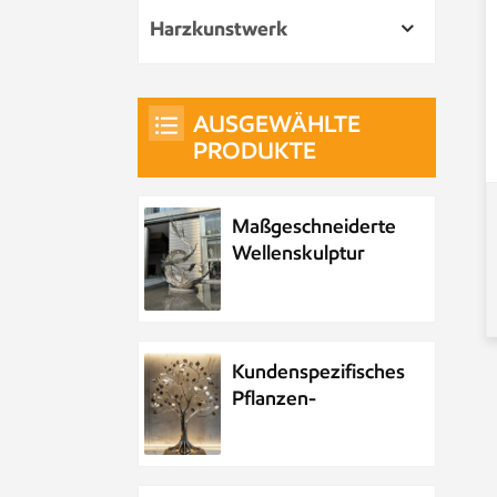
Harzkunstwerk
AUSGEWÄHLTE
PRODUKTE
Maßgeschneiderte
Wellenskulptur
aus Metall und
Edelstahl
Kundenspezifisches
Pflanzen-
Metallbaum-
Kunstwerk aus
Edelstahl