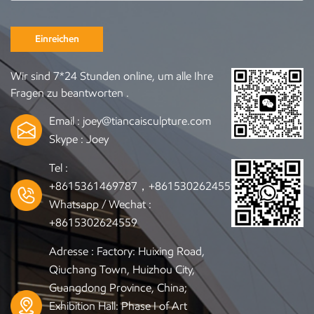
Einreichen
Wir sind 7*24 Stunden online, um alle Ihre
Fragen zu beantworten .
Email :
joey@tiancaisculpture.com
Skype :
Joey
Tel :
+8615361469787，+8615302624559
Whatsapp / Wechat :
+8615302624559
Adresse : Factory: Huixing Road,
Qiuchang Town, Huizhou City,
Guangdong Province, China;
Exhibition Hall: Phase I of Art