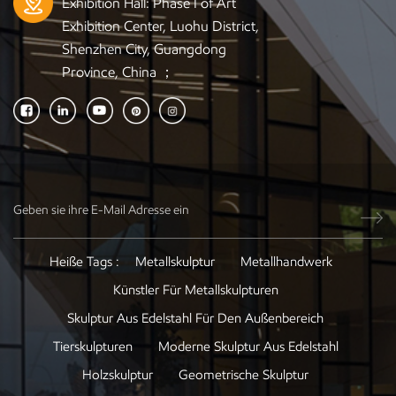
Exhibition Hall: Phase I of Art
Exhibition Center, Luohu District,
Shenzhen City, Guangdong
Province, China ；
Heiße Tags :
Metallskulptur
Metallhandwerk
Künstler Für Metallskulpturen
Skulptur Aus Edelstahl Für Den Außenbereich
Tierskulpturen
Moderne Skulptur Aus Edelstahl
Holzskulptur
Geometrische Skulptur