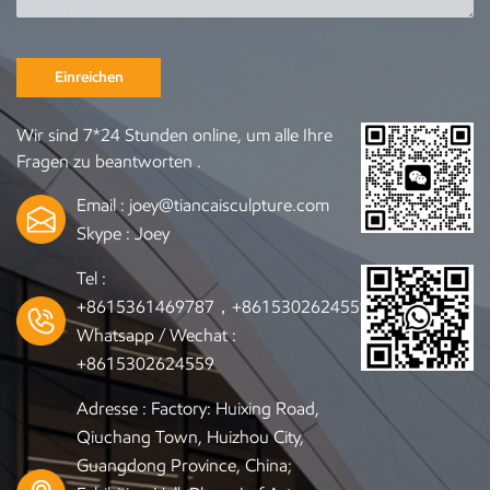
Einreichen
Wir sind 7*24 Stunden online, um alle Ihre
Fragen zu beantworten .
Email :
joey@tiancaisculpture.com
Skype :
Joey
Tel :
+8615361469787，+8615302624559
Whatsapp / Wechat :
+8615302624559
Adresse : Factory: Huixing Road,
Qiuchang Town, Huizhou City,
Guangdong Province, China;