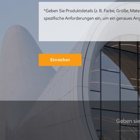
mit Meereswal-
Kunstwerk
Kundenspezifische
Metall-Edelstahl-
Tier-Metall-Pfau-
Skulptur
Einreichen
Runde
Gebäudeskulptur
aus Metall,
Gartenlandschaft,
Skulptur,
Kunstinstallation