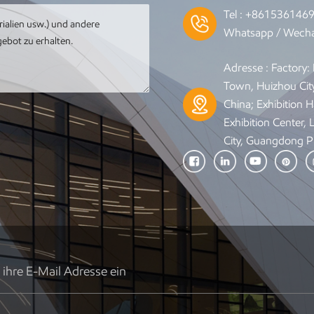
Tel :
+861536146
Whatsapp / Wecha
Adresse : Factory
Town, Huizhou Cit
China; Exhibition Ha
Exhibition Center,
City, Guangdong P