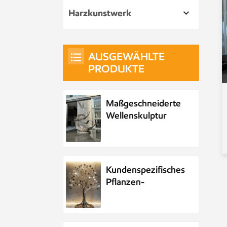
Harzkunstwerk
AUSGEWÄHLTE
PRODUKTE
Maßgeschneiderte
Wellenskulptur
aus Metall und
Edelstahl
Kundenspezifisches
Pflanzen-
Metallbaum-
Kunstwerk aus
Edelstahl