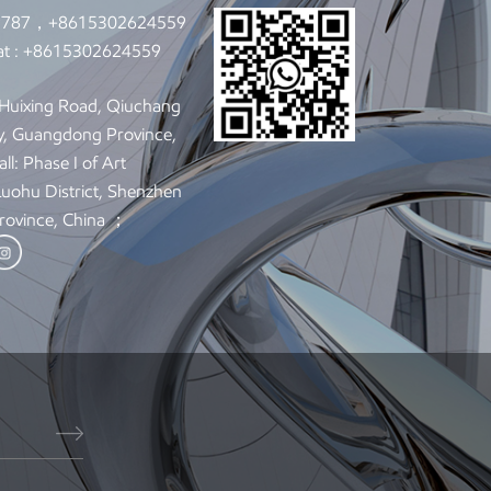
9787，+8615302624559
t :
+8615302624559
: Huixing Road, Qiuchang
y, Guangdong Province,
ll: Phase I of Art
 Luohu District, Shenzhen
rovince, China ；