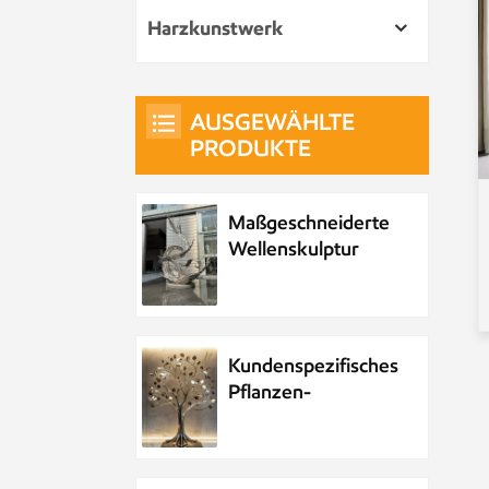
Harzkunstwerk
AUSGEWÄHLTE
PRODUKTE
Maßgeschneiderte
Wellenskulptur
aus Metall und
Edelstahl
Kundenspezifisches
Pflanzen-
Metallbaum-
Kunstwerk aus
Edelstahl