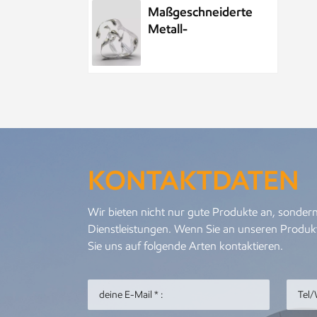
Maßgeschneiderte
Metall-
Wasserelement-
Wassertropfenskulptur
aus Edelstahl
Maßgeschneiderte
öffentliche
Skulptur aus
Metall und
KONTAKTDATEN
Edelstahl im Park,
Nachtszenenskulptur
Kundenspezifisches
Wir bieten nicht nur gute Produkte an, sondern
Meeresleben-
Dienstleistungen. Wenn Sie an unseren Produkt
Abstraktes
Sie uns auf folgende Arten kontaktieren.
Goldfisch-
Kunstwerk aus
Metall und
Personalisierter
Edelstahl
Metallanhänger