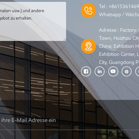
Tel :
+861536146
Whatsapp / Wecha
Adresse : Factory
Town, Huizhou Cit
China; Exhibition Ha
Exhibition Center,
City, Guangdong P