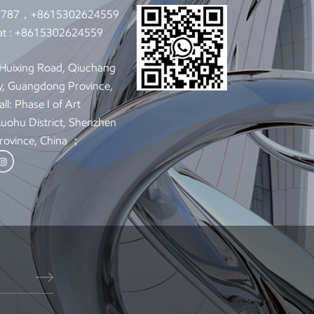
9787，+8615302624559
t :
+8615302624559
: Huixing Road, Qiuchang
y, Guangdong Province,
ll: Phase I of Art
 Luohu District, Shenzhen
rovince, China ；