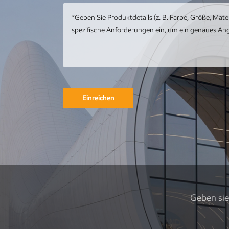
mit Meereswal-
Kunstwerk
Kundenspezifische
Metall-Edelstahl-
Tier-Metall-Pfau-
Skulptur
Einreichen
Runde
Gebäudeskulptur
aus Metall,
Gartenlandschaft,
Skulptur,
Kunstinstallation