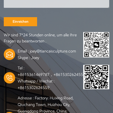
Einreichen
Wir sind 7*24 Stunden online, um alle Ihre
Fragen zu beantworten .
Email :
joey@tiancaisculpture.com
Skype :
Joey
Tel :
+8615361469787，+8615302624559
Whatsapp / Wechat :
+8615302624559
Adresse : Factory: Huixing Road,
Qiuchang Town, Huizhou City,
Guangdong Province, China;