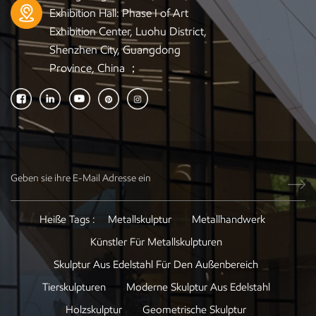
Exhibition Hall: Phase I of Art
Exhibition Center, Luohu District,
Shenzhen City, Guangdong
Province, China ；
Heiße Tags :
Metallskulptur
Metallhandwerk
Künstler Für Metallskulpturen
Skulptur Aus Edelstahl Für Den Außenbereich
Tierskulpturen
Moderne Skulptur Aus Edelstahl
Holzskulptur
Geometrische Skulptur