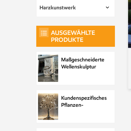
Harzkunstwerk
AUSGEWÄHLTE
PRODUKTE
Maßgeschneiderte
Wellenskulptur
aus Metall und
Edelstahl
Kundenspezifisches
Pflanzen-
Metallbaum-
Kunstwerk aus
Edelstahl