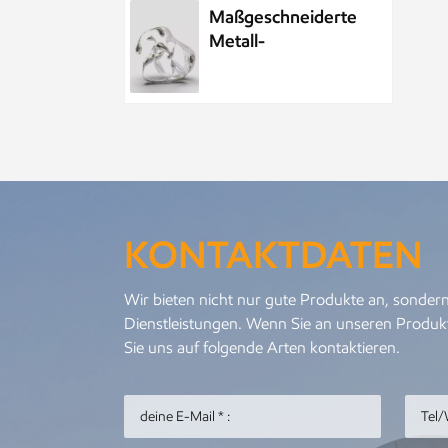
Maßgeschneiderte
Metall-
Wasserelement-
Wassertropfenskulptur
aus Edelstahl
Maßgeschneiderte
öffentliche
Skulptur aus
Metall und
KONTAKTDATEN
Edelstahl im Park,
Nachtszenenskulptur
Kundenspezifisches
Wir bieten nicht nur gute Produkte an, sondern
Meeresleben-
Dienstleistungen. Wenn Sie an unseren Produkt
Abstraktes
Sie uns auf folgende Arten kontaktieren.
Goldfisch-
Kunstwerk aus
Metall und
Personalisierter
Edelstahl
Metallanhänger