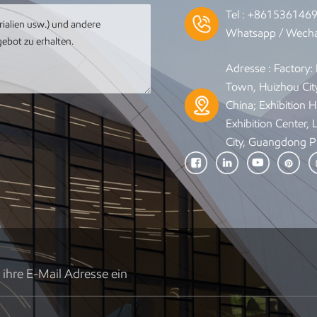
Tel :
+861536146
Whatsapp / Wecha
Adresse : Factory
Town, Huizhou Cit
China; Exhibition Ha
Exhibition Center,
City, Guangdong P