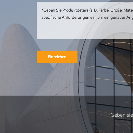
mit Meereswal-
Kunstwerk
Kundenspezifische
Metall-Edelstahl-
Tier-Metall-Pfau-
Skulptur
Einreichen
Runde
Gebäudeskulptur
aus Metall,
Gartenlandschaft,
Skulptur,
Kunstinstallation