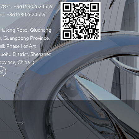
9787，+8615302624559
t :
+8615302624559
: Huixing Road, Qiuchang
y, Guangdong Province,
ll: Phase I of Art
 Luohu District, Shenzhen
rovince, China ；