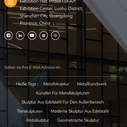
Exhibition Hall: Phase I of Art
Exhibition Center, Luohu District,
Shenzhen City, Guangdong
Province, China ；
Heiße Tags :
Metallskulptur
Metallhandwerk
Künstler Für Metallskulpturen
Skulptur Aus Edelstahl Für Den Außenbereich
Tierskulpturen
Moderne Skulptur Aus Edelstahl
Holzskulptur
Geometrische Skulptur