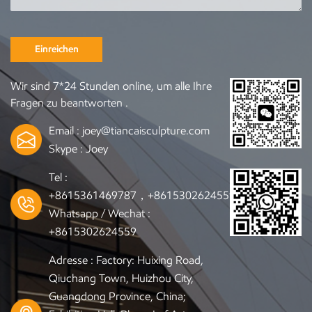
Einreichen
Wir sind 7*24 Stunden online, um alle Ihre
Fragen zu beantworten .
Email :
joey@tiancaisculpture.com
Skype :
Joey
Tel :
+8615361469787，+8615302624559
Whatsapp / Wechat :
+8615302624559
Adresse : Factory: Huixing Road,
Qiuchang Town, Huizhou City,
Guangdong Province, China;