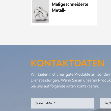
Maßgeschneiderte
Metall-
Wasserelement-
Wassertropfenskulptur
aus Edelstahl
Maßgeschneiderte
öffentliche
Skulptur aus
Metall und
KONTAKTDATEN
Edelstahl im Park,
Nachtszenenskulptur
Kundenspezifisches
Wir bieten nicht nur gute Produkte an, sondern
Meeresleben-
Dienstleistungen. Wenn Sie an unseren Produkt
Abstraktes
Sie uns auf folgende Arten kontaktieren.
Goldfisch-
Kunstwerk aus
Metall und
Personalisierter
Edelstahl
Metallanhänger