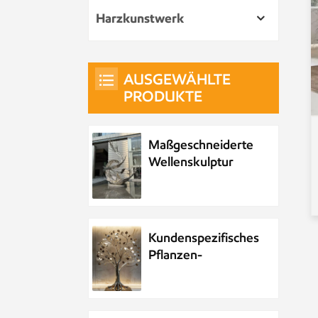
Harzkunstwerk
AUSGEWÄHLTE
PRODUKTE
Maßgeschneiderte
Wellenskulptur
aus Metall und
Edelstahl
Kundenspezifisches
Pflanzen-
Metallbaum-
Kunstwerk aus
Edelstahl