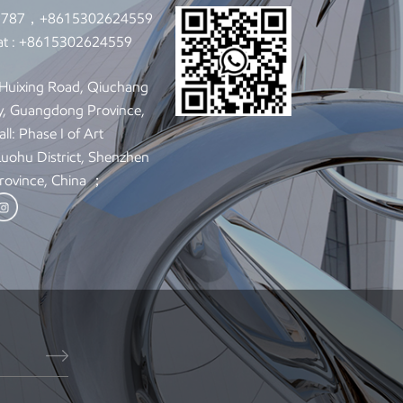
9787，+8615302624559
t :
+8615302624559
: Huixing Road, Qiuchang
y, Guangdong Province,
ll: Phase I of Art
 Luohu District, Shenzhen
rovince, China ；