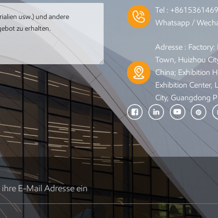
Tel :
+861536146
Whatsapp / Wecha
Adresse : Factory
Town, Huizhou Cit
China; Exhibition Ha
Exhibition Center,
City, Guangdong P