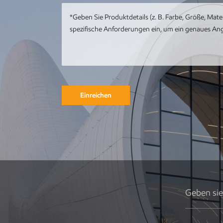
mit Meereswal-
Kunstwerk
Kundenspezifische
Metall-Edelstahl-
Tier-Metall-Pfau-
Skulptur
Einreichen
Runde
Gebäudeskulptur
aus Metall,
Gartenlandschaft,
Skulptur,
Kunstinstallation