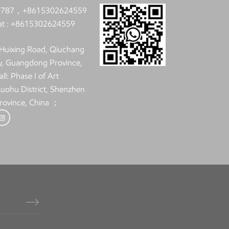
9787，+8615302624559
t :
+8615302624559
: Huixing Road, Qiuchang
y, Guangdong Province,
ll: Phase I of Art
 Luohu District, Shenzhen
rovince, China ；