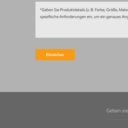
mit Meereswal-
Kunstwerk
Kundenspezifische
Metall-Edelstahl-
Tier-Metall-Pfau-
Skulptur
Einreichen
Runde
Gebäudeskulptur
aus Metall,
Gartenlandschaft,
Skulptur,
Kunstinstallation