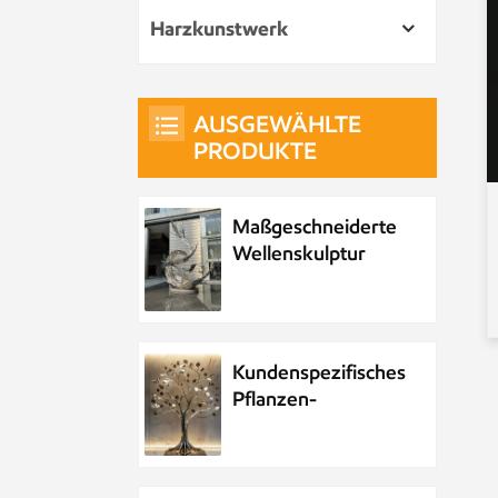
Harzkunstwerk
AUSGEWÄHLTE
PRODUKTE
Maßgeschneiderte
Wellenskulptur
aus Metall und
Edelstahl
Kundenspezifisches
Pflanzen-
Metallbaum-
Kunstwerk aus
Edelstahl