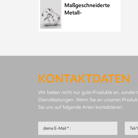
Maßgeschneiderte
Metall-
Wasserelement-
Wassertropfenskulptur
aus Edelstahl
Maßgeschneiderte
öffentliche
Skulptur aus
Metall und
KONTAKTDATEN
Edelstahl im Park,
Nachtszenenskulptur
Kundenspezifisches
Wir bieten nicht nur gute Produkte an, sondern
Meeresleben-
Dienstleistungen. Wenn Sie an unseren Produkt
Abstraktes
Sie uns auf folgende Arten kontaktieren.
Goldfisch-
Kunstwerk aus
Metall und
Personalisierter
Edelstahl
Metallanhänger