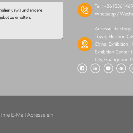
Tel :
+861536146
Whatsapp / Wecha
Adresse : Factory
Town, Huizhou Cit
China; Exhibition Ha
Exhibition Center,
City, Guangdong P