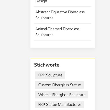
Design
Ma
Sk
Abstract Figurative Fiberglass
Mo
Sculptures
da
An
Animal-Themed Fiberglass
We
Sculptures
kö
di
Sk
ma
Mo
Stichworte
de
ve
FRP Sculpture
un
Custom Fiberglass Statue
di
di
What Is Fberglass Sculpture
po
Ei
FRP Statue Manufacturer