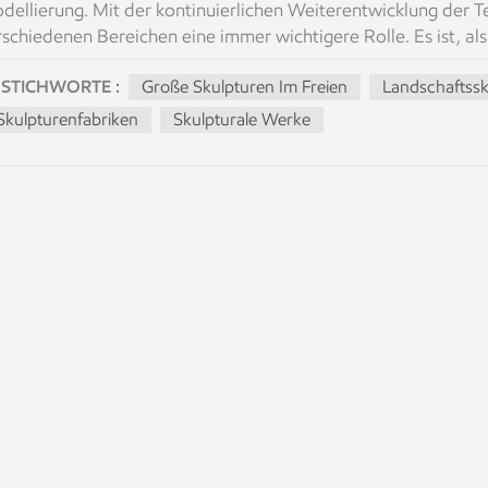
dellierung. Mit der kontinuierlichen Weiterentwicklung der T
rschiedenen Bereichen eine immer wichtigere Rolle. Es ist, 
m Gehirn extrahieren und sie auf Papier zeichnen, um ihr Auss
STICHWORTE :
Große Skulpturen Im Freien
Landschaftssk
ese digitale Modellierungstechnologie einen umfassenden Wand
mbination kreativer Vorstellungskraft mit professionellen Prod
Skulpturenfabriken
Skulpturale Werke
ssen Künstler und Bildhauer zunächst ein physisches Modell e
rstellung des endgültigen Kunstwerks verwenden. Dieser Pro
fordert einen erheblichen manuellen Aufwand. Mit der zuneh
dellierungstechnologie erlebt die Bildhauerbranche jedoch e
nigen Bereichen große Skulpturen im FreienDies verbessert nic
heblich, sondern eröffnet auch umfassende Perspektiven für d
-Modellierung das Design und die Präsentation von Skulpturen 
rgangenheit waren Bildhauer auf zweidimensionale Skizzen a
szudrücken, was es für die Kunden schwierig machte, sich das
r 3D-Modellierungstechnologie können sie jedoch direkt am 
delle erstellen, sodass Kunden die Details der Arbeit so wa
e können schnell prüfen, ob ein neuer Plan machbar ist oder 
rden. Ein Bild sagt mehr als tausend Worte und hilft Kunden, 
rstehen. Dies steigert nicht nur die Immersion der Kunden, so