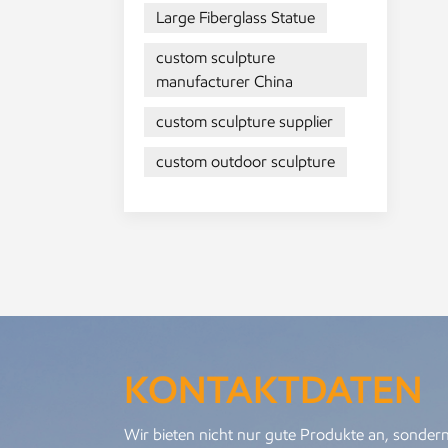
we
Large Fiberglass Statue
kö
En
custom sculpture
Fl
manufacturer China
Fe
ve
custom sculpture supplier
Ar
custom outdoor sculpture
ef
Bi
De
An
mü
Da
ve
ha
Bi
KONTAKTDATEN
Er
Ku
Bi
Wir bieten nicht nur gute Produkte an, sondern