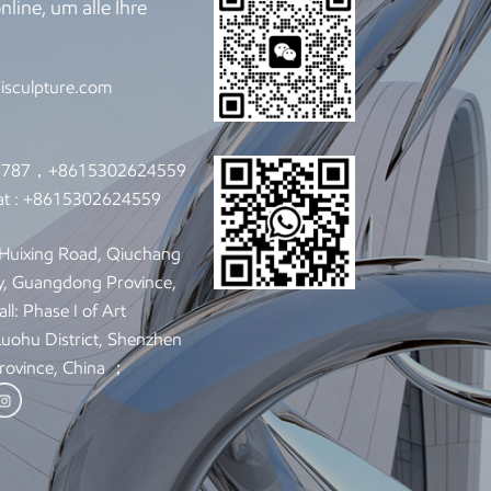
line, um alle Ihre
effiziente kreative Mittel nutzen, um dem
.
. Auch die Darstellungsformen skulpturaler
ien wie Virtual Reality und Augmented
isculpture.com
ig neuen Charme verleihen. War die Skulptur
is, dann wird die Skulptur der Zukunft eine
n, die es den Menschen ermöglicht, sie
nlich zu erleben . Wenn Sie an unseren
9787，+8615302624559
https://www.tiancaisculpture.com/ für
t :
+8615302624559
: Huixing Road, Qiuchang
y, Guangdong Province,
ll: Phase I of Art
 Luohu District, Shenzhen
rovince, China ；