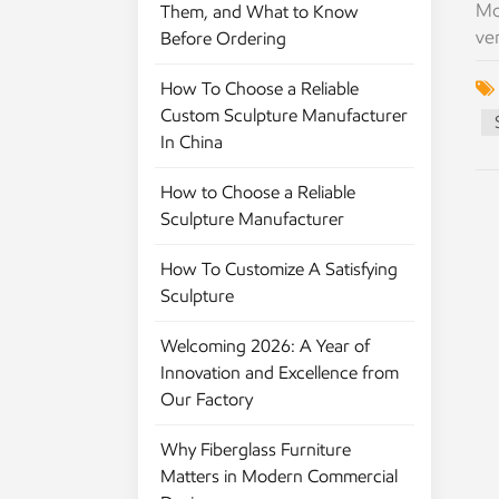
Mo
Them, and What to Know
ve
Before Ordering
de
How To Choose a Reliable
di
Custom Sculpture Manufacturer
Ko
In China
mü
He
How to Choose a Reliable
er
Sculpture Manufacturer
Mo
ei
How To Customize A Satisfying
er
Sculpture
3D
Ve
Welcoming 2026: A Year of
au
Innovation and Excellence from
de
Our Factory
Mo
Si
Why Fiberglass Furniture
wü
Matters in Modern Commercial
ve