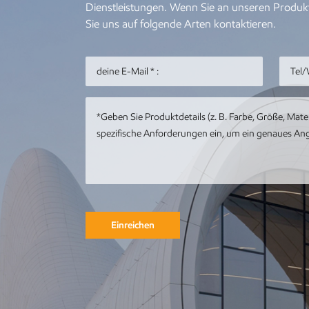
In
Dienstleistungen. Wenn Sie an unseren Produkt
Pu
Sie uns auf folgende Arten kontaktieren.
We
Re
de
dy
ni
Pr
we
Einreichen