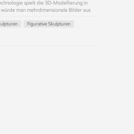
echnologie spielt die 3D-Modellierung in
als würde man mehrdimensionale Bilder aus
ehen zu sehen. In der Bildhauerbranche löst
ulpturen
Figurative Skulpturen
el aus. Skulptur ist eine Kunstform, die die
uktionsfähigkeiten erfordert. Traditionell
rstellen und dieses Modell dann zur
zess ist komplex und zeitaufwändig und
menden Reife der 3D-
inen digitalen Wandel, insbesondere in
ht nur die Effizienz der Schöpfung
ie zukünftige Entwicklung. Erstens macht die
lebendiger und realistischer. In der
ngewiesen, um ihre kreativen Ideen
 Endprodukt vollständig vorzustellen. Mit
Computer realistische dreidimensionale
hrnehmen können, als wären sie anwesend.
wie subtile Änderungen im Design aussehen
die Kreativität des Designers besser zu
ndern verbessert auch die Effizienz des