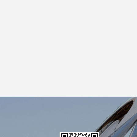
. Diese neuartigen Ausstellungsformate
öffnen der Bildhauerbranche auch ganz neue
echnologie Bildhauern dabei helfen, die
tionellen Handwerkskunst wären nach
enormen Kosten- und Zeitinvestitionen
blemlos wiederholte Anpassungen an der
s macht nicht nur den kreativen Prozess
eblich. Gleichzeitig kann die 3D-Modellierung
en dabei helfen, die Proportionen und
re Werke zu schaffen. Natürlich bringt die
forderungen mit sich. Beispielsweise
er Eigentumsrechte besser gelöst werden;
auer gegenüber neuen Technologien noch
tung muss gestärkt werden. Aber insgesamt
 zukünftige Entwicklung der
z des Schaffens und die Qualität der
novative Entwicklung der bildhauerischen
ellierungstechnologie in der
sonalisierte und bereichsübergreifende