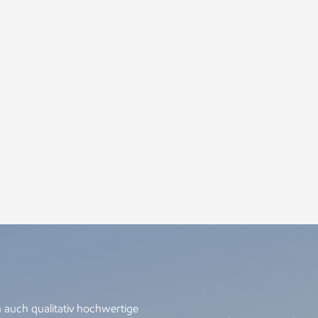
rden, sodass sich die Werke besser in die Umgebung einfügen
nnen nicht nur mehr junges Publikum ansprechen, sondern er
twicklungsräume. Darüber hinaus kann die 3D-Modellierungst
exibilität ihres kreativen Prozesses zu erhöhen. In der tradi
rtigstellung des physischen Modells etwaige Änderungen mit 
rbunden. Aber mit der 3D-Modellierung können Designer pro
beit im digitalen Raum vornehmen, bis sie zufrieden sind. Die
fizienter, sondern steigert auch die Kreativität der Arbeit erh
ldhauern auch genauere Dimensionsmessungen liefern und ihn
tails der Arbeit besser zu kontrollieren und so herausragende
wendung der 3D-Modellierungstechnologie auch einige Heraus
ssen die Sicherheit digitaler Dateien und der Schutz geistig
rüber hinaus muss die Akzeptanz vieler traditioneller Bildh
rbessert werden und die entsprechende Ausbildung und Anlei
t die 3D-Modellierung zweifellos einen starken Impuls für die
ldhauerindustrie gegeben. Es verbessert nicht nur die Effizien
gebnisse, sondern eröffnet auch einen weiten Raum für die in
nst. Mit der weiteren Anwendung und Verbreitung der 3D-Mod
ldhauerindustrie wird die gesamte Branche mehr digitale, per
 auch qualitativ hochwertige