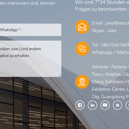
Wir sind 7*24 Stunden on
tegrationsmerkmale aufweisen. Bildhauer können flexible und 
en interessiert sind, können
Fragen zu beantworten 
blikum ein noch intensiveres künstlerisches Erlebnis zu bieten
rke werden kontinuierlich bereichert, indem neue Technolog
Email :
joey@tianca
ality integriert werden und dieser alten Kunstform einen völl
r Vergangenheit ein statisches und einmaliges visuelles Erlebn
Skype :
Joey
namische, immersive und bereichsübergreifende Kunstform sei
cht nur zu schätzen, sondern den Charme der Kunst auch persö
Tel :
+861536146
odukten interessiert sind, besuchen Sie bitte unsere Website 
Whatsapp / Wecha
itere Informationen
Adresse : Factory
Town, Huizhou Cit
China; Exhibition Ha
Exhibition Center,
City, Guangdong P